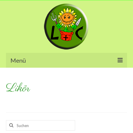
Menü
Eingemachtes
Likör
Marmeladen
Chutney
Essig & Öl
Suche
Salz
nach: