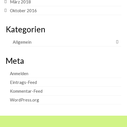
März 2018
Mützen
Oktober 2016
Mützen aus Jersey
Kategorien
Mützen gefüttert
Stirnbänder
Allgemein
Stirnbänder aus Jersey
Meta
Stirnbänder aus Walk
Anmelden
Walkröcke
Eintrags-Feed
Walkröcke für Kinder
Kommentar-Feed
Walkröcke für Frauen
WordPress.org
Bilder
Über uns