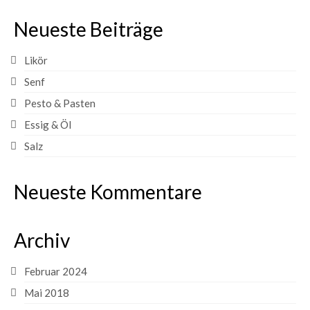
Pesto & Pasten
Neueste Beiträge
Senf
Likör
Likör
Senf
Kleidung
Pesto & Pasten
Hosen
Essig & Öl
Salz
Pumphosen
Walkhosen
Neueste Kommentare
Softshellhosen
Archiv
Walkjacken
Walkwesten
Februar 2024
Mai 2018
Walkanzüge