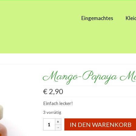
Eingemachtes
Klei
Mango-Papaya Ma
€
2,90
Einfach lecker!
3 vorrätig
Mango-
IN DEN WARENKORB
Papaya
Marmelade